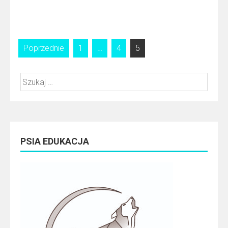
Stronicowanie
Poprzednie
1
…
4
5
wpisów
Szukaj:
PSIA EDUKACJA