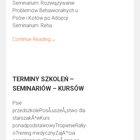
Seminarium: Rozwiązywanie
Problemów Behawioralnych u
Psów i Kotów po Adopcji
Seminarium: Reha
Continue Reading
→
TERMINY SZKOLEŃ –
SEMINARIÓW – KURSÓW
Psie
przedszkolePosÅ‚uszeÅ„stwo dla
starszakÃ³wKurs
ponadpodstawowyTropienieRally-
oTrening medycznyZajÄ™cia