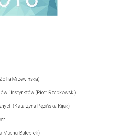
(Zofia Mrzewińska)
w i Instynktów (Piotr Rzepkowski)
znych (Katarzyna Pęzińska-Kijak)
sem
a Mucha-Balcerek)