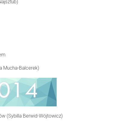
ajsztub)
sem
a Mucha-Balcerek)
w (Sybilla Berwid-Wójtowicz)