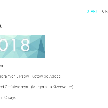
START
O 
A
sem
oralnych u Psów i Kotów po Adopcji
ami Geriatrycznymi (Małgorzata Kizerwetter)
h i Chorych