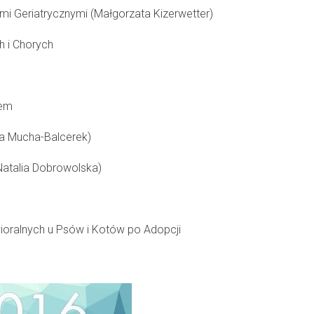
ami Geriatrycznymi (Małgorzata Kizerwetter)
h i Chorych
sem
a Mucha-Balcerek)
Natalia Dobrowolska)
oralnych u Psów i Kotów po Adopcji