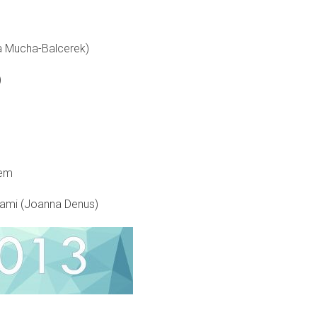
a Mucha-Balcerek)
)
sem
sami (Joanna Denus)