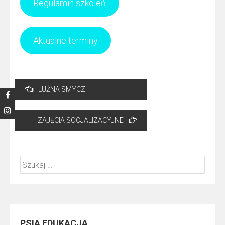
Regulamin szkoleń
Aktualne terminy
Nawigacja
LUŹNA SMYCZ
wpisu
ZAJĘCIA SOCJALIZACYJNE
Szukaj:
PSIA EDUKACJA