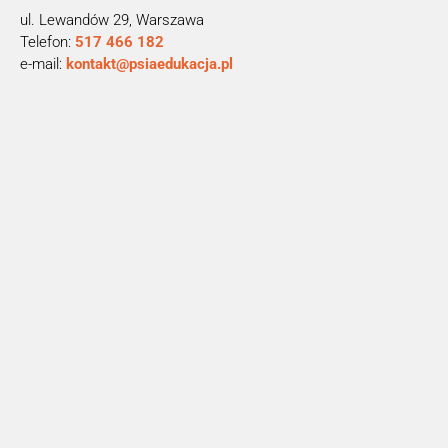
ul. Lewandów 29, Warszawa
Telefon:
281 664 715
e-mail:
lp.ajcakudeaisp@tkatnok