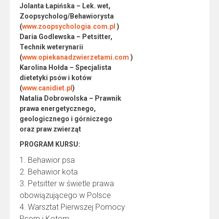
Jolanta Łapińska – Lek. wet,
Zoopsycholog/Behawiorysta
(
www.zoopsychologia.com.pl
)
Daria Godlewska – Petsitter,
Technik weterynarii
(
www.opiekanadzwierzetami.c
om
)
Karolina Hołda – Specjalista
dietetyki psów i kotów
(
www.canidiet.pl
)
Natalia Dobrowolska – Pra
wnik
prawa energetycznego,
geologicznego i górniczego
oraz praw zwierząt
PROGRAM KURSU:
1. Behawior psa
2. Behawior kota
3. Petsitter w świetle prawa
obowiązującego w Polsce
4. Warsztat Pierwszej Pomocy
Psom i Kotom