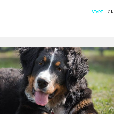
START
O 