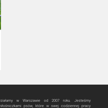
Działamy w Warszawie od 2007 roku. Jesteśmy
miłośniczkami psów, które w swej codziennej pracy