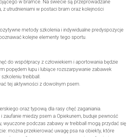
stojącego w bramce. Na świecie są przeprowadzane
 z utrudnieniami w postaci bram oraz kolejności
pozytywne metody szkolenia i indywidualne predyspozycje
 poznawać kolejne elementy tego sportu.
hęć do współpracy z człowiekiem i aportowania będzie
nym popędem łupu i lubiące rozszarpywanie zabawek
zkoleniu treibball.
wać tej aktywności z dowolnym psem.
terskiego oraz typową dla rasy chęć zaganiania.
ęź i zaufanie miedzy psem a Opiekunem, buduje pewność
dy, wyuczone podczas zabawy w treibball mogą przydać się
ie: można przekierować uwagę psa na obiekty, które