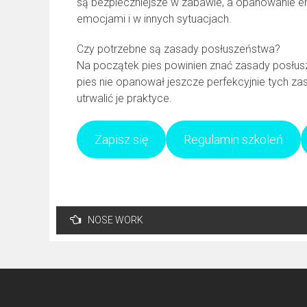
są bezpieczniejsze w zabawie, a opanowanie e
emocjami i w innych sytuacjach.
Czy potrzebne są zasady posłuszeństwa?
Na początek pies powinien znać zasady posłusze
pies nie opanował jeszcze perfekcyjnie tych za
utrwalić je praktyce.
Zapisz się
Regulamin szkoleń
Nawigacja
NOSE WORK
wpisu