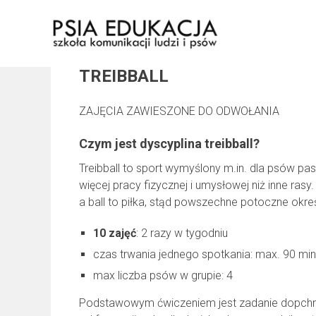
Skip
to
content
TREIBBALL
ZAJĘCIA ZAWIESZONE DO ODWOŁANIA
Czym jest dyscyplina treibball?
Treibball to sport wymyślony m.in. dla psów pa
więcej pracy fizycznej i umysłowej niż inne rasy
a ball to piłka, stąd powszechne potoczne określ
10 zajęć
: 2 razy w tygodniu
czas trwania jednego spotkania: max. 90 min
max liczba psów w grupie: 4
Podstawowym ćwiczeniem jest zadanie dopchnięcia