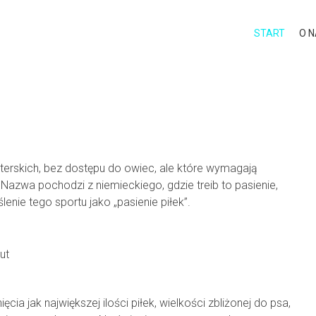
START
O 
sterskich, bez dostępu do owiec, ale które wymagają
. Nazwa pochodzi z niemieckiego, gdzie treib to pasienie,
enie tego sportu jako „pasienie piłek”.
ut
 jak największej ilości piłek, wielkości zbliżonej do psa,