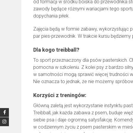
od formacji w środku boiska do przewodnika 
zawody będące różnymi wariacjami tego sportu,
dopychania piłek.
Zajęcia będą w formie zabawy, wykorzystując 
par pies-przewodnik. W trakcie kursu będziemy
Dla kogo treibball?
To sport przeznaczony dla psów pasterskich. C
pomocna w szkoleniu. Z kolei psy z bardzo sil
w samotności mogą sprawić więcej trudności w s
Nie oznacza to jednak, że nie możemy spróbo
Korzyści z treningów:
Główną zaletą jest wykorzystanie instynktu pas
Treibball, jak każda zabawa z psem, buduje wi
siebie psa i daje ogromną satysfakcję. Komen
w codziennym życiu z psem pasterskim w mieśc