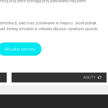
mocji przy piłce pomaga przy panowaniu nad psimi
ństwa tj. siad oraz zostawanie w miejscu. Jeżeli jednak
sad, trening umożliwi w ciekawy dla psa i opiekuna sposób
Aktualne terminy
AGILITY